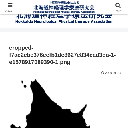
メニュー
検索
cropped-
f7ae2cbe376ecfb1de8627c834cad3da-1-
e1578917089390-1.png
2020.01.13