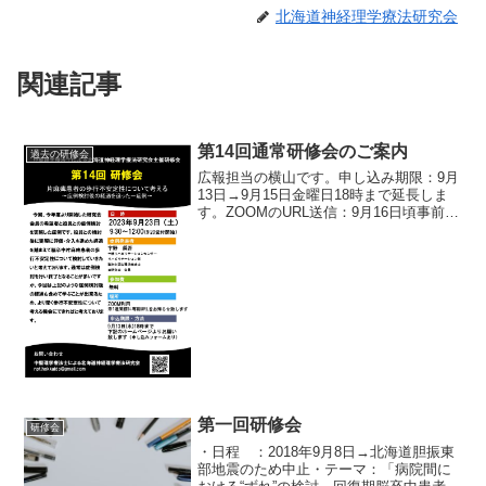
北海道神経理学療法研究会
関連記事
第14回通常研修会のご案内
過去の研修会
広報担当の横山です。申し込み期限：9月
13日→9月15日金曜日18時まで延長しま
す。ZOOMのURL送信：9月16日頃事前に
申し込みの程、宜しくお願いします。
第一回研修会
研修会
・日程 ：2018年9月8日→北海道胆振東
部地震のため中止・テーマ：「病院間に