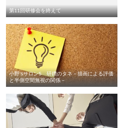
第11回研修会を終えて
小野’sサロン5 研鑽のタネ－描画による評価
と半側空間無視の関係－