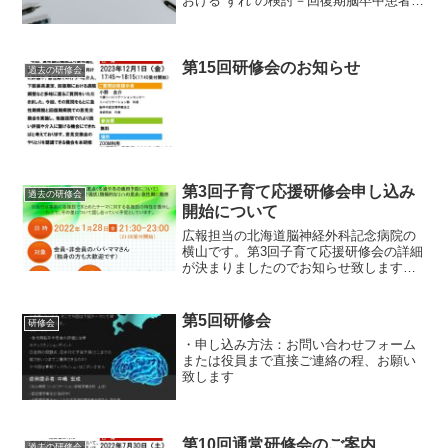
おける“ずれ”の検討－回復期脳卒中患者を
担当してからの流れ－」・会場 ：札幌
市生涯学習センター ちえりあ・募
集 ：終了
第15回研修会のお知らせ
過去の研修会
第3回子育て応援研修会申し込み
過去の研修会
開始について
広報担当の北海道脳神経外科記念病院の
横山です。第3回子育て応援研修会の詳細
が決まりましたのでお知らせ致します。
また申し込みも開始させていただきま
す。申し込み期間は、1月5日から18日ま
でとします。申し込み方法は、ホームペ
第5回研修会
研修会
ージの申し込みフォー...
・申し込み方法：お問い合わせフォーム
または役員まで直接ご連絡の程、お願い
致します
第10回通常研修会のご案内
過去の研修会