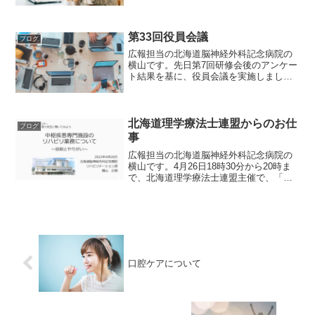
に父親から来ました。一つ深呼吸をし
て、「父さん、救急車を呼ぼう、母さん
にそう伝えて」と私は父親に伝えまし
た。しかし横にいる母親からは...
第33回役員会議
ブログ
広報担当の北海道脳神経外科記念病院の
横山です。先日第7回研修会後のアンケー
ト結果を基に、役員会議を実施しまし
た。まずはアンケートにご協力いただき
ました参加者の皆様にはお礼申し上げま
す、ありがとうございました。アンケー
ト結果としましては、非常...
北海道理学療法士連盟からのお仕
ブログ
事
広報担当の北海道脳神経外科記念病院の
横山です。4月26日18時30分から20時ま
で、北海道理学療法士連盟主催で、「第2
回キャリア支援セミナー 中枢疾患を専
門にしている先生に、リハビリ業務やや
りがいを聞いてみよう」という学生向け
の研修会に講師...
口腔ケアについて