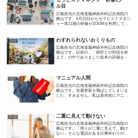
ブログ
ル目
広報担当の北海道脳神経外科記念病院の
横山です。6月22日からセラピストマネジ
ャー第11期の研修がZOOMを利用して始
まりました。まずは第1クールが22日から
27日までで、昨年中止となり今回が2年ぶ
りの開催となりました。特に今回は初め
わすれられないおくりもの
ブログ
て全てオ...
広報担当の北海道脳神経外科記念病院の
横山です。以前の、「師匠との対談を終
えて」の中でありました絵本の詳細をお
伝えしたいと思います。タイトルは、
「わすれられないおくりもの」です。ロ
ングヒットセラー作品のためご存じの方
もいらっしゃるかもしれませ...
マニュアル人間
ブログ
広報担当の北海道脳神経外科記念病院の
横山です。先週更新を飛ばしてしまいま
した、すみません。私は基本的にマニュ
アル(手引き)が嫌いです。当院の回リハ病
棟に転職した当初、ほぼマニュアルがあ
りませんでした。マニュアルがないこと
で、マニュアルを守れ...
二重に見えて動けない
ブログ
広報担当の北海道脳神経外科記念病院の
横山です。「周りが二重に見えて、動け
ない」そんな電話がある仕事終わりの日