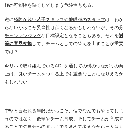
様の可能性を狭くしてしまう危険性もある。
逆に
経験が浅い若手スタッフや他職種のスタッフ
は、わか
らないからこそ妥当性は低くなるかもしれないが、その分
チャンレンジング
な目標設定となることもある。それを
対
等に意見交換
して、チームとしての答えを出すことが重要
では？
今リハで取り組んでいる
ADL
を通しての横のつながりの向
上は、良いチームをつくる上でも重要なことになりえるか
もしれない
中堅と言われる年齢だからこそ、個でなんでもやってしま
うのではなく、後輩やチーム育成、そしてチームが育成す
ることでの自分への還元までを含めて考えながら日々取り