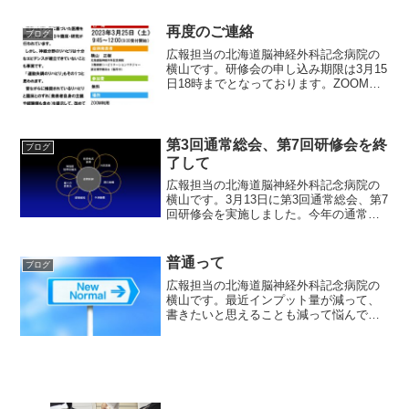
着目しすぎているOTが患者様の思いを実
現するような...
再度のご連絡
ブログ
広報担当の北海道脳神経外科記念病院の
横山です。研修会の申し込み期限は3月15
日18時までとなっております。ZOOMの
URLは3月18日頃お伝えする予定としてい
ます。また会員の方は総会へのご参加よ
ろしくお願い致します。もし欠席される
会員の方は...
第3回通常総会、第7回研修会を終
ブログ
了して
広報担当の北海道脳神経外科記念病院の
横山です。3月13日に第3回通常総会、第7
回研修会を実施しました。今年の通常総
会は会員の皆様にもご参加いただきまし
て（委任状含めて）、無事に開催出来ま
したことをこの場をお借りしてお礼申し
普通って
ブログ
上げます。また、第...
広報担当の北海道脳神経外科記念病院の
横山です。最近インプット量が減って、
書きたいと思えることも減って悩んでい
ます。更新滞りすみません。さて、そん
な中今日は「普通」月9のナイトドクター
の第2話で取り上げられたテーマです。普
通は変えられる、変わ...