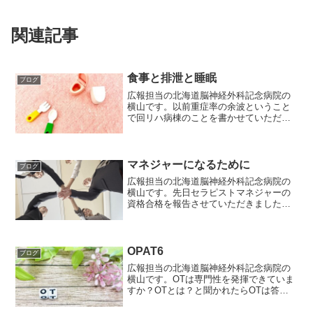
関連記事
食事と排泄と睡眠
ブログ
広報担当の北海道脳神経外科記念病院の
横山です。以前重症率の余波ということ
で回リハ病棟のことを書かせていただき
ました。今回はその時により感じたこと
を書きたいと思います。「食事と排泄と
睡眠」回復期リハビリテーション病棟
は、「リハビリテーション」...
マネジャーになるために
ブログ
広報担当の北海道脳神経外科記念病院の
横山です。先日セラピストマネジャーの
資格合格を報告させていただきました。1
月になってからはリハビリ部含めて多部
署へのプレゼンを繰り返しております。
やはり視点が違えば様々な意見があり、
スムーズにとはいってい...
OPAT6
ブログ
広報担当の北海道脳神経外科記念病院の
横山です。OTは専門性を発揮できていま
すか？OTとは？と聞かれたらOTは答え
られますか？OTが作業を用いていない
OTがADL療法士化しているOTが機能面に