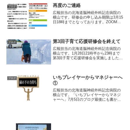
か、は今からだから。成功よりも挑戦を
再度のご連絡
ブログ
目標にしたい」先日のブロ...
広報担当の北海道脳神経外科記念病院の
横山です。研修会の申し込み期限は3月15
日18時までとなっております。ZOOMの
URLは3月18日頃お伝えする予定としてい
ます。また会員の方は総会へのご参加よ
ろしくお願い致します。もし欠席される
会員の方は...
第3回子育て応援研修会を終えて
ブログ
広報担当の北海道脳神経外科記念病院の
横山です。1月28日21時半から23時まで
第3回子育て応援研修会を実施しました。
夜遅くまでご参加いただきまして、誠に
ありがとうございました。そしてアンケ
ートへのご協力もありがとうございまし
た。今回は、①北...
いちプレイヤーからマネジャーへ
ブログ
①
広報担当の北海道脳神経外科記念病院の
横山です。「いちプレイヤーからマネジ
ャーへ」7月5日のブログ最後にも書かせ
ていただきましたが、中堅になってくる
とこういう局面がいつかは訪れるのでは
ないでしょうか。私はリハビリテーショ
ンマネジャーとなった今...