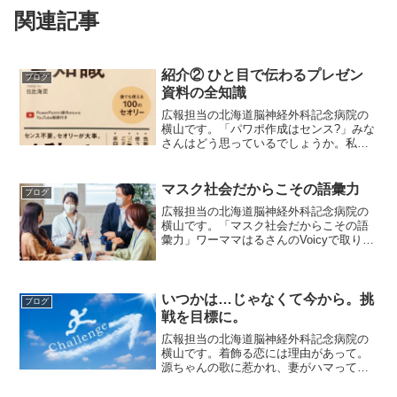
関連記事
紹介② ひと目で伝わるプレゼン
ブログ
資料の全知識
広報担当の北海道脳神経外科記念病院の
横山です。「パワポ作成はセンス?」みな
さんはどう思っているでしょうか。私は
症例検討や業務のプレゼンなどで、パワ
ポを使い始めて、15年以上経ちました
が、振り返るとほぼ独学で使っており、
マスク社会だからこその語彙力
ブログ
人のを真似したりしなが...
広報担当の北海道脳神経外科記念病院の
横山です。「マスク社会だからこその語
彙力」ワーママはるさんのVoicyで取り上
げられていたテーマです。新型コロナウ
イルスが流行してからマスク社会となり
ました。流行前から当院では患者さんへ
より医療者の表情が...
いつかは…じゃなくて今から。挑
ブログ
戦を目標に。
広報担当の北海道脳神経外科記念病院の
横山です。着飾る恋には理由があって。
源ちゃんの歌に惹かれ、妻がハマってい
るので最近になって見ています。そんな
中のシャチの社長さんからの名言。いつ