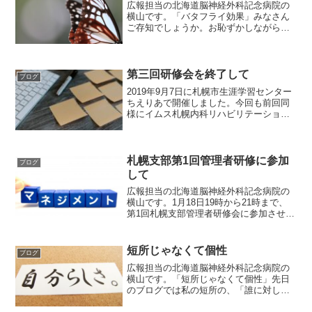
広報担当の北海道脳神経外科記念病院の
横山です。「バタフライ効果」みなさん
ご存知でしょうか。お恥ずかしながら私
は先日初めて知りました。どこで知った
か？そう、また！「イチケイのカラス」
というドラマです。今回は6話ですね。バ
タフライ効果とは。。。...
第三回研修会を終了して
ブログ
2019年9月7日に札幌市生涯学習センター
ちえりあで開催しました。今回も前回同
様にイムス札幌内科リハビリテーション
病院、北斗病院・十勝リハビリテーショ
ンセンター、北海道脳神経外科記念病院
の3病院の計10名（役員5名）の先生方に
参加していただ...
札幌支部第1回管理者研修に参加
ブログ
して
広報担当の北海道脳神経外科記念病院の
横山です。1月18日19時から21時まで、
第1回札幌支部管理者研修会に参加させて
いただきました。内容は前半は労務に関
する講義が行われ、後半は班に分かれ
て、メインとなる札幌支部の管理職の
短所じゃなくて個性
ブログ
方々との意見交換会を...
広報担当の北海道脳神経外科記念病院の
横山です。「短所じゃなくて個性」先日
のブログでは私の短所の、「誰に対して
も言葉で強く攻めてしまいがちなとこ