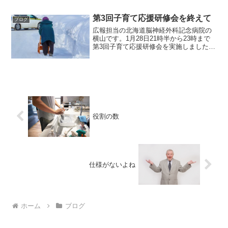
ろ」をご紹介し、そのせいで衝突してし
まったことをご報告させていただきまし
た。私の子供の頃や、中堅と...
第3回子育て応援研修会を終えて
ブログ
広報担当の北海道脳神経外科記念病院の
横山です。1月28日21時半から23時まで
第3回子育て応援研修会を実施しました。
夜遅くまでご参加いただきまして、誠に
ありがとうございました。そしてアンケ
ートへのご協力もありがとうございまし
た。今回は、①北...
役割の数
仕様がないよね
ホーム
ブログ