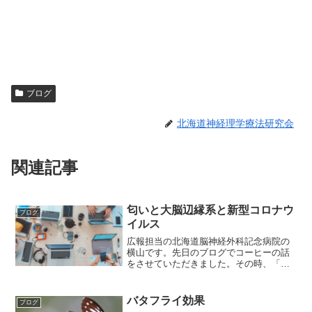
ブログ
北海道神経理学療法研究会
関連記事
匂いと大脳辺縁系と新型コロナウ
ブログ
イルス
広報担当の北海道脳神経外科記念病院の
横山です。先日のブログでコーヒーの話
をさせていただきました。その時、「な
んで匂い（嗅覚）はこんなにすぐに思い
出せるのだろう？」と考えさせられまし
た。さっそく調べてみると、それは「嗅
バタフライ効果
ブログ
覚だけは大脳辺縁系の海馬...