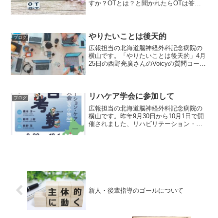
すか？OTとは？と聞かれたらOTは答え
られますか？OTが作業を用いていない
OTがADL療法士化しているOTが機能面に
着目しすぎているOTが患者様の思いを実
現するような...
やりたいことは後天的
ブログ
広報担当の北海道脳神経外科記念病院の
横山です。「やりたいことは後天的」4月
25日の西野亮廣さんのVoicyの質問コーナ
ーの中での回答です。本当にやりたいこ
とは始めてみないとわからない。やって
いくうちに結果が出て、人に喜んでもら
えて、もっと喜...
リハケア学会に参加して
ブログ
広報担当の北海道脳神経外科記念病院の
横山です。昨年9月30日から10月1日で開
催されました、リハビリテーション・ケ
ア合同研究大会苫小牧2022に、現地で参
加してきました。現地参加はコロナ禍に
なってから久しぶりとなりました。今回
は第3回セラピ...
新人・後輩指導のゴールについて