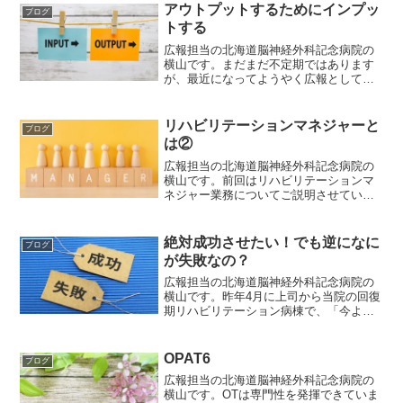
アウトプットするためにインプッ
ブログ
トする
広報担当の北海道脳神経外科記念病院の
横山です。まだまだ不定期ではあります
が、最近になってようやく広報としてブ
ログを更新するようになりました。遅ッ
ッッ！という感じですよね。。。笑もち
ろん広報担当として、研究会のためのブ
リハビリテーションマネジャーと
ブログ
ログではありますが、私個...
は②
広報担当の北海道脳神経外科記念病院の
横山です。前回はリハビリテーションマ
ネジャー業務についてご説明させていた
だきました。今回はこの名称についてで
すが、事務長からは好きにつけて良いと
言っていただきましたので、色々と悩み
絶対成功させたい！でも逆になに
ブログ
ました。その中で結果的に...
が失敗なの？
広報担当の北海道脳神経外科記念病院の
横山です。昨年4月に上司から当院の回復
期リハビリテーション病棟で、「今より
もより良いADLを提供できるように」と
いうテーマの下、プロジェクトが開始さ
れました。このプロジェクトでは私はプ
OPAT6
ブログ
ロジェクトリーダーと...
広報担当の北海道脳神経外科記念病院の
横山です。OTは専門性を発揮できていま