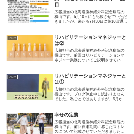
目
広報担当の北海道脳神経外科記念病院の
横山です。5月10日にも記載させていただ
きましたが、来たる7月30日に第10回通常
研修を開催致します。今回は当研究会の
会員様からの第2弾として、「脳卒中急性
期リハビリテーション〜その後の機能回
リハビリテーションマネジャーと
ブログ
復と生活を見...
は②
広報担当の北海道脳神経外科記念病院の
横山です。前回はリハビリテーションマ
ネジャー業務についてご説明させていた
だきました。今回はこの名称についてで
すが、事務長からは好きにつけて良いと
言っていただきましたので、色々と悩み
リハビリテーションマネジャーと
ブログ
ました。その中で結果的に...
は①
広報担当の北海道脳神経外科記念病院の
横山です。ブログ休止申し訳ありません
でした。私ごとではありますが、6月か
ら、「認定理学療法士(脳卒中)兼3階病棟
リハビリテーションマネジャー」という
当院では初めての肩書きで働かせていた
幸せの定義
ブログ
だくことが決まりまし...
広報担当の北海道脳神経外科記念病院の
横山です。前回自粛期間に感じたストレ
スについて記載させていただきました