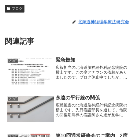
ブログ
北海道神経理学療法研究会
関連記事
緊急告知
ブログ
広報担当の北海道脳神経外科記念病院の
横山です。この度アナウンス依頼があり
ましたので、ブログ休止中でしたが、臨
時で書かせていただきます。6月25.26日
に旭川で北海道理学療法士学術大会が開
催されます。その中で、当研究会の研修
会にも参加していた...
永遠の平行線の関係
ブログ
広報担当の北海道脳神経外科記念病院の
横山です。先日看護部長を通じて、他院
の回復期病棟の看護師さん達が見学に来
ました。正直言って重症率が高くなり現
場は多忙を極め、他院に見せられる状況
ではありませんでした。ただ、ありのま
まを見せて、さらに見せる...
第10回通常研修会のご案内 2度
ブログ